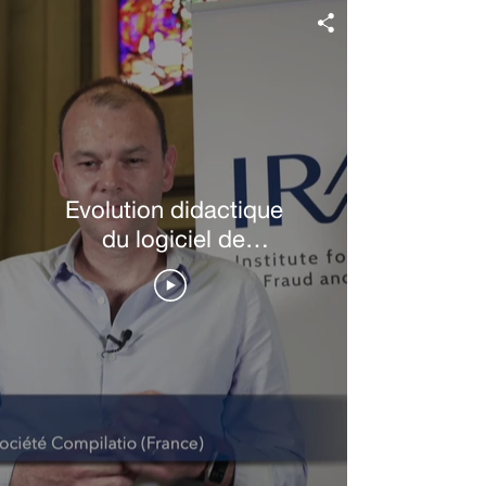
Evolution didactique
du logiciel de
détection des
similitudes