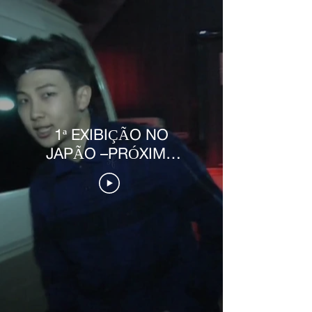
1ª EXIBIÇÃO NO
JAPÃO –PRÓXIMO
PALCO– EM ZEPP
TÓQUIO - DISC0
BÔNUS [PT-BR]