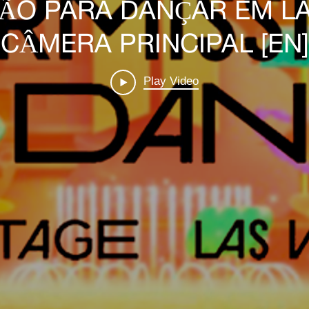
̃O PARA DANÇAR EM LAS
CÂMERA PRINCIPAL [EN]
Play Video