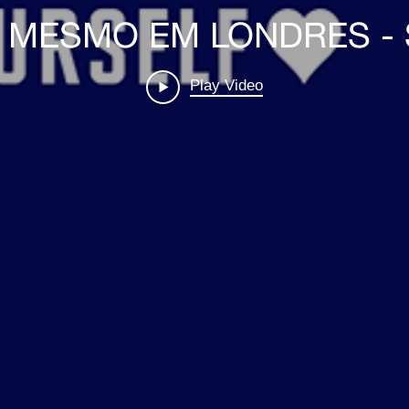
 MESMO EM LONDRES - S
Play Video