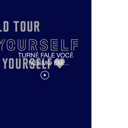
TURNÊ FALE VOCÊ
MESMO EM
LONDRES -
BASTIDORES [PT-BR]